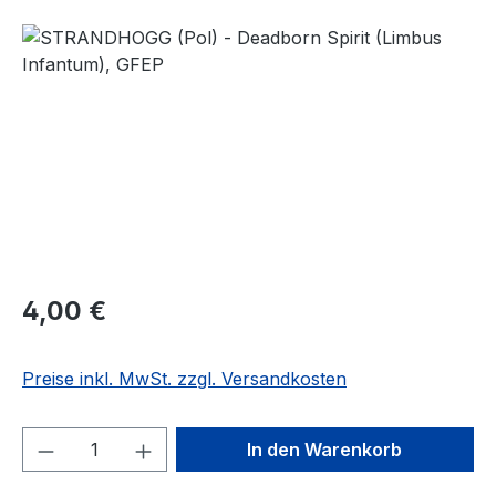
Bildergalerie überspringen
Regulärer Preis:
4,00 €
Preise inkl. MwSt. zzgl. Versandkosten
Produkt Anzahl: Gib den gewünschten We
In den Warenkorb