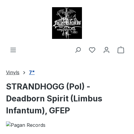
alt springen
Ware
Vinyls
7"
STRANDHOGG (Pol) -
Deadborn Spirit (Limbus
Infantum), GFEP