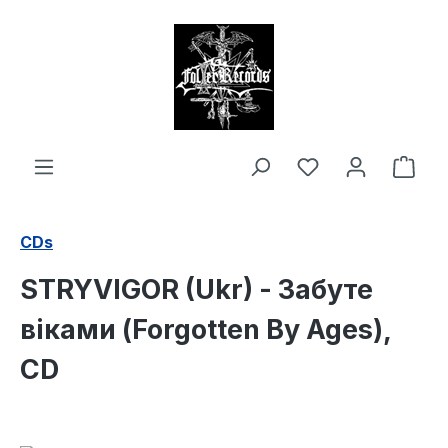
alt springen
Ware
CDs
STRYVIGOR (Ukr) - Забуте
віками (Forgotten By Ages),
CD