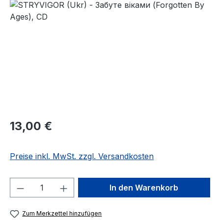
Bildergalerie überspringen
Regulärer Preis:
13,00 €
Preise inkl. MwSt. zzgl. Versandkosten
Produkt Anzahl: Gib den gewünschten We
In den Warenkorb
Zum Merkzettel hinzufügen