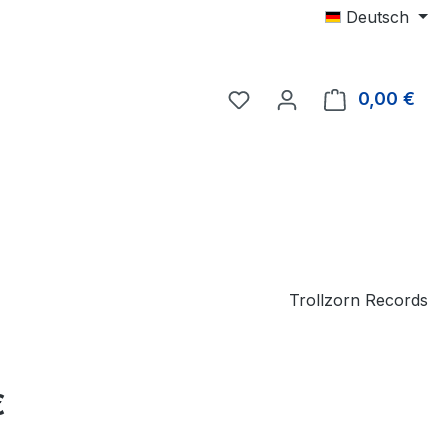
Deutsch
0,00 €
Ware
Trollzorn Records
eis:
€