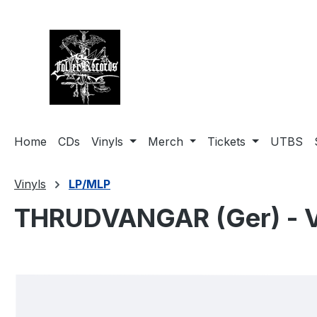
springen
Zur Hauptnavigation springen
Home
CDs
Vinyls
Merch
Tickets
UTBS
Vinyls
LP/MLP
THRUDVANGAR (Ger) - V
Bildergalerie überspringen