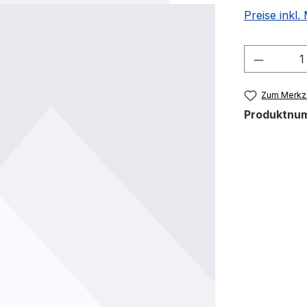
Preise inkl
Produkt
Zum Merkze
Produktnu