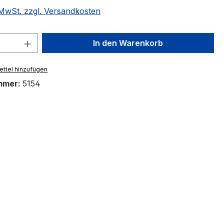
. MwSt. zzgl. Versandkosten
 Anzahl: Gib den gewünschten Wert ein 
In den Warenkorb
ttel hinzufügen
mmer:
5154