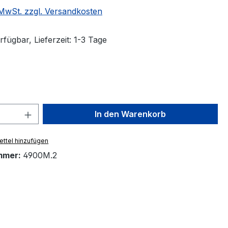
. MwSt. zzgl. Versandkosten
fügbar, Lieferzeit: 1-3 Tage
hlen
 Anzahl: Gib den gewünschten Wert ein 
In den Warenkorb
ttel hinzufügen
mmer:
4900M.2