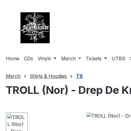
springen
Zur Hauptnavigation springen
Home
CDs
Vinyls
Merch
Tickets
UTBS
Merch
Shirts & Hoodies
TS
TROLL (Nor) - Drep De K
Bildergalerie überspringen