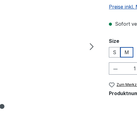
Preise inkl
Sofort ver
auswä
Size
S
M
Produkt
Zum Merkze
Produktnu