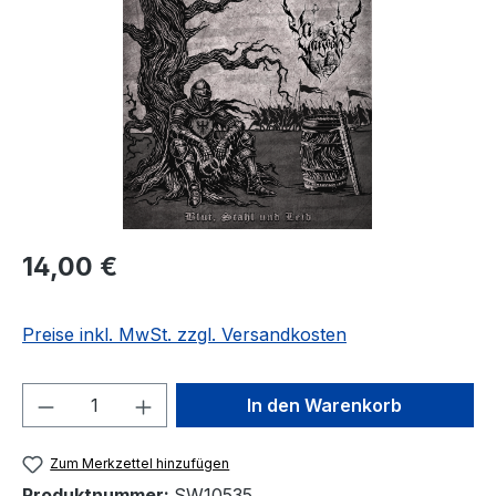
Regulärer Preis:
14,00 €
Preise inkl. MwSt. zzgl. Versandkosten
Produkt Anzahl: Gib den gewünschten We
In den Warenkorb
Zum Merkzettel hinzufügen
Produktnummer:
SW10535