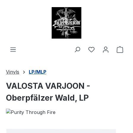
alt springen
Ware
Vinyls
LP/MLP
VALOSTA VARJOON -
Oberpfälzer Wald, LP
Bildergalerie überspringen