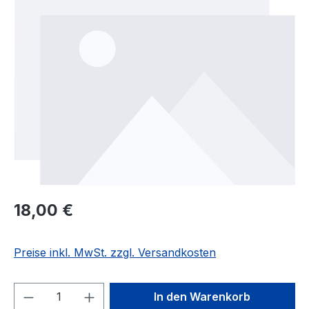
Regulärer Preis:
18,00 €
Preise inkl. MwSt. zzgl. Versandkosten
Produkt Anzahl: Gib den gewünschten We
In den Warenkorb