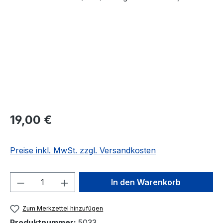
Regulärer Preis:
19,00 €
Preise inkl. MwSt. zzgl. Versandkosten
Produkt Anzahl: Gib den gewünschten We
In den Warenkorb
Zum Merkzettel hinzufügen
Produktnummer:
5033