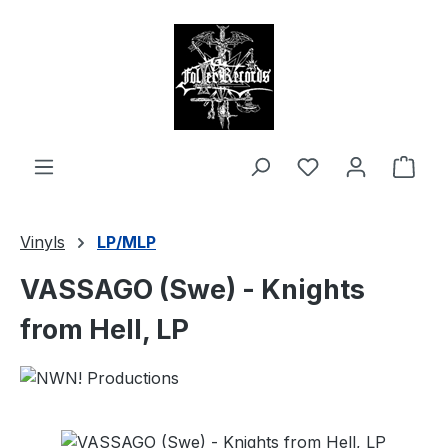
alt springen
Ware
Vinyls
LP/MLP
VASSAGO (Swe) - Knights
from Hell, LP
Bildergalerie überspringen