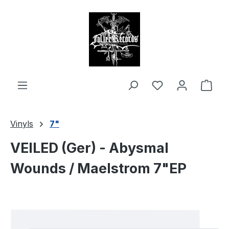
alt springen
Ware
Vinyls
7"
VEILED (Ger) - Abysmal
Wounds / Maelstrom 7"EP
Bildergalerie überspringen