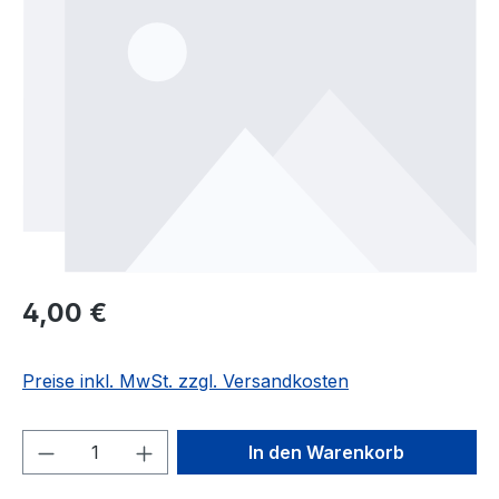
Regulärer Preis:
4,00 €
Preise inkl. MwSt. zzgl. Versandkosten
Produkt Anzahl: Gib den gewünschten We
In den Warenkorb