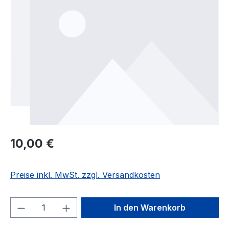
Regulärer Preis:
10,00 €
Preise inkl. MwSt. zzgl. Versandkosten
Produkt Anzahl: Gib den gewünschten We
In den Warenkorb