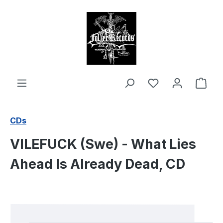
alt springen
Ware
CDs
VILEFUCK (Swe) - What Lies
Ahead Is Already Dead, CD
Bildergalerie überspringen