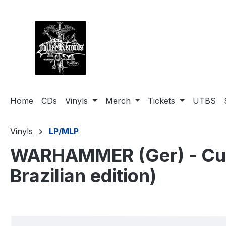
springen
Zur Hauptnavigation springen
Home
CDs
Vinyls
Merch
Tickets
UTBS
Vinyls
LP/MLP
WARHAMMER (Ger) - Curse
Brazilian edition)
Bildergalerie überspringen