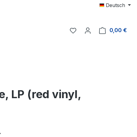
Deutsch
0,00 €
Ware
 LP (red vinyl,
eis:
€