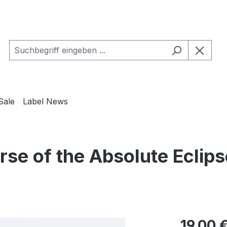
Sale
Label News
 of the Absolute Eclipse,
Regulärer Pr
19,00 