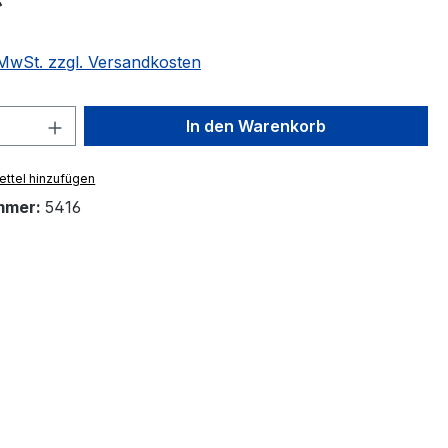
. MwSt. zzgl. Versandkosten
 Anzahl: Gib den gewünschten Wert ein 
In den Warenkorb
ttel hinzufügen
mmer:
5416