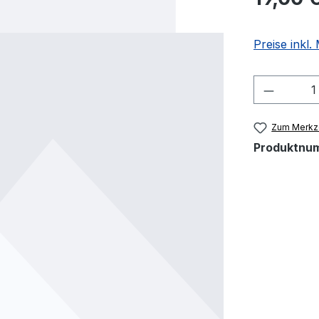
Preise inkl
Produkt
Zum Merkze
Produktnu