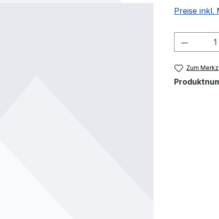
Preise inkl
Produkt
Zum Merkze
Produktnu