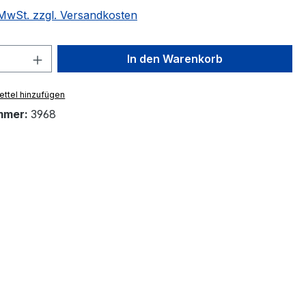
. MwSt. zzgl. Versandkosten
 Anzahl: Gib den gewünschten Wert ein 
In den Warenkorb
ttel hinzufügen
mmer:
3968