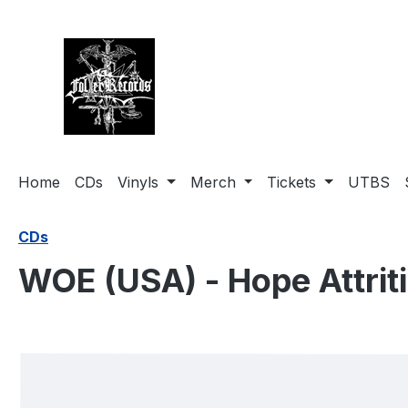
springen
Zur Hauptnavigation springen
Home
CDs
Vinyls
Merch
Tickets
UTBS
CDs
WOE (USA) - Hope Attrit
Bildergalerie überspringen