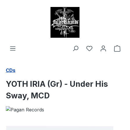
alt springen
Ware
CDs
YOTH IRIA (Gr) - Under His
Sway, MCD
Bildergalerie überspringen