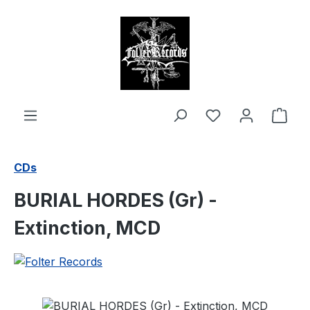
alt springen
Ware
CDs
BURIAL HORDES (Gr) -
Extinction, MCD
Bildergalerie überspringen