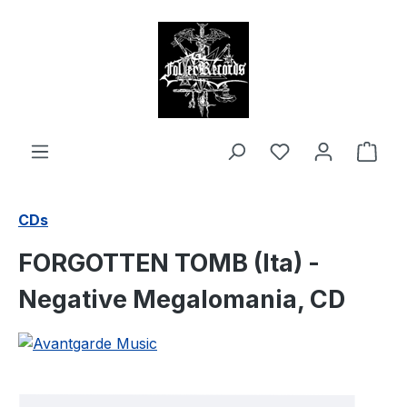
alt springen
Ware
CDs
FORGOTTEN TOMB (Ita) -
Negative Megalomania, CD
Bildergalerie überspringen